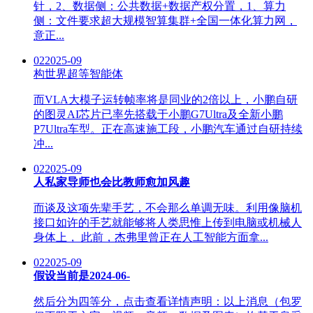
针，2、数据侧：公共数据+数据产权分置，1、算力
侧：文件要求超大规模智算集群+全国一体化算力网，
意正...
02
2025-09
构世界超等智能体
而VLA大模子运转帧率将是同业的2倍以上，小鹏自研
的图灵AI芯片已率先搭载于小鹏G7Ultra及全新小鹏
P7Ultra车型。正在高速施工段，小鹏汽车通过自研持续
冲...
02
2025-09
人私家导师也会比教师愈加风趣
而谈及这项先辈手艺，不会那么单调无味。利用像脑机
接口如许的手艺就能够将人类思惟上传到电脑或机械人
身体上， 此前，杰弗里曾正在人工智能方面拿...
02
2025-09
假设当前是2024-06-
然后分为四等分，点击查看详情声明：以上消息（包罗