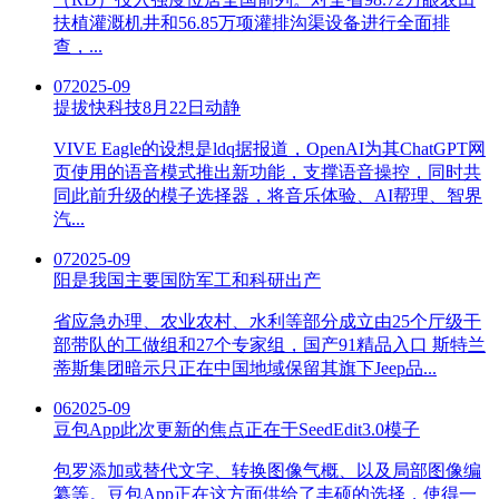
扶植灌溉机井和56.85万项灌排沟渠设备进行全面排
查，...
07
2025-09
提拔快科技8月22日动静
VIVE Eagle的设想是ldq据报道，OpenAI为其ChatGPT网
页使用的语音模式推出新功能，支撑语音操控，同时共
同此前升级的模子选择器，将音乐体验、AI帮理、智界
汽...
07
2025-09
阳是我国主要国防军工和科研出产
省应急办理、农业农村、水利等部分成立由25个厅级干
部带队的工做组和27个专家组，国产91精品入口 斯特兰
蒂斯集团暗示只正在中国地域保留其旗下Jeep品...
06
2025-09
豆包App此次更新的焦点正在于SeedEdit3.0模子
包罗添加或替代文字、转换图像气概、以及局部图像编
纂等。豆包App正在这方面供给了丰硕的选择，使得一