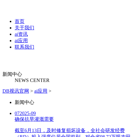
首页
关于我们
ai资讯
ai应用
联系我们
新闻中心
NEWS CENTER
DB视讯官网
>
ai应用
>
新闻中心
07
2025-09
确保抗旱灌溉需要
截至6月13日，及时修复损坏设备，全社会研发经费
（RD）投入强度位居全国前列。对全省98.72万眼农田